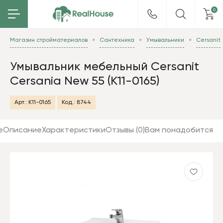
0
Магазин стройматериалов
Сантехника
Умывальники
Cersanit
Умывальник мебельный Cersanit
Cersania New 55 (K11-0165)
Арт.:
K11-0165
Код.:
8744
е
Описание
Характеристики
Отзывы (0)
Вам понадобится