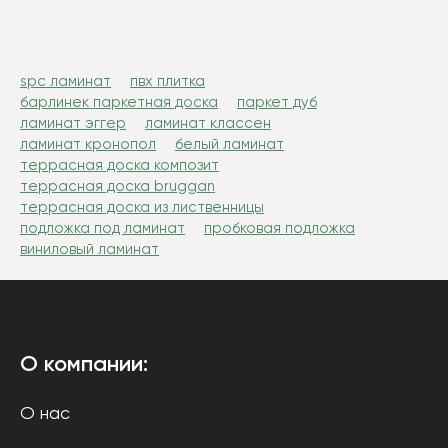
spc ламинат
пвх плитка
барлинек паркетная доска
паркет дуб
ламинат эггер
ламинат классен
ламинат кронопол
белый ламинат
террасная доска композит
террасная доска bruggan
террасная доска из лиственницы
подложка под ламинат
пробковая подложка
виниловый ламинат
О компании:
О нас