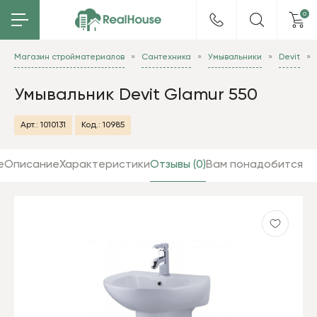
0
Магазин стройматериалов
Сантехника
Умывальники
Devit
Умывальник Devit Glamur 550
Арт.:
1010131
Код.:
10985
е
Описание
Характеристики
Отзывы (0)
Вам понадобится