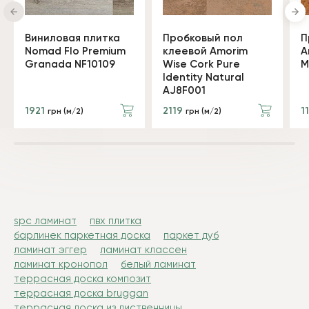
Виниловая плитка
Пробковый пол
П
Nomad Flo Premium
клеевой Amorim
A
Granada NF10109
Wise Cork Pure
M
Identity Natural
AJ8F001
1921
2119
1
грн (м/2)
грн (м/2)
spc ламинат
пвх плитка
барлинек паркетная доска
паркет дуб
ламинат эггер
ламинат классен
ламинат кронопол
белый ламинат
террасная доска композит
террасная доска bruggan
террасная доска из лиственницы