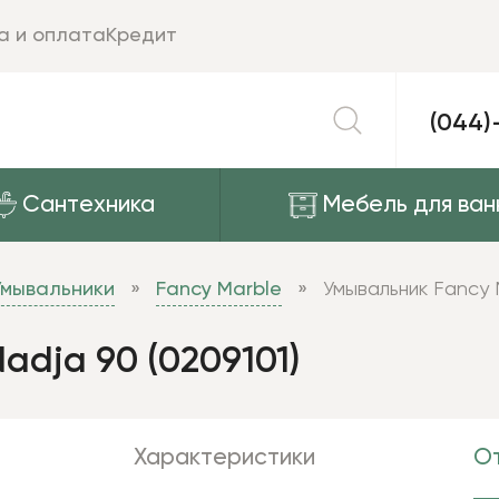
а и оплата
Кредит
(044)
Сантехника
Мебель для ван
Умывальники
Fancy Marble
Умывальник Fancy 
adja 90 (0209101)
Характеристики
От