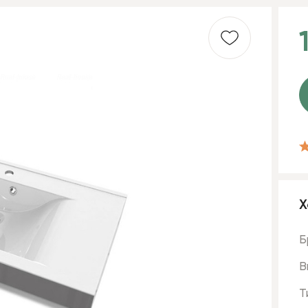
Х
Б
В
Т