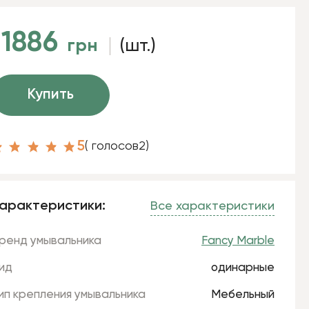
11886
грн
(шт.)
Купить
5
( голосов
2
)
арактеристики:
Все характеристики
ренд умывальника
Fancy Marble
ид
одинарные
ип крепления умывальника
Мебельный