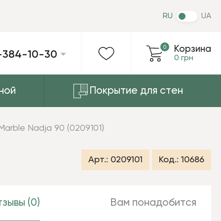
RU
UA
0
Корзина
-384-10-30
0 грн
ной
Покрытие для стен
Marble Nadja 90 (0209101)
Арт.:
0209101
Код.:
10686
зывы (0)
Вам понадобится