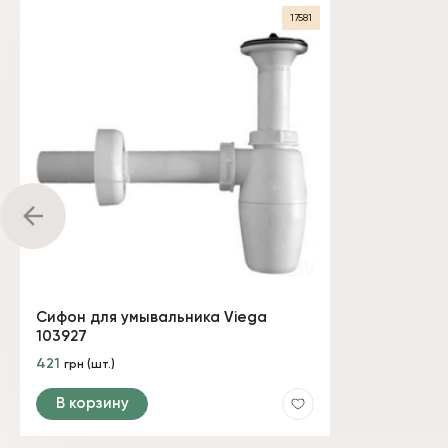
17581
Сифон для умывальника Viega
103927
421
грн (шт.)
В корзину