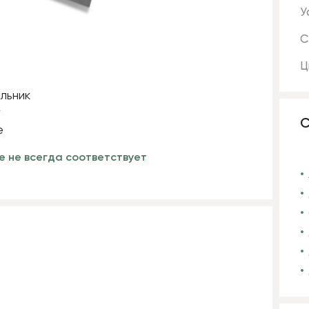
У
С
Ц
С
е не всегда соответствует