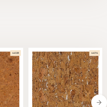
44028
44014