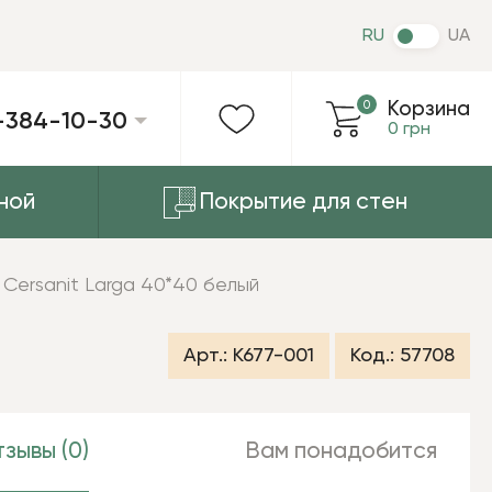
RU
UA
0
Корзина
-384-10-30
0 грн
ной
Покрытие для стен
 Cersanit Larga 40*40 белый
Арт.:
K677-001
Код.:
57708
зывы (0)
Вам понадобится