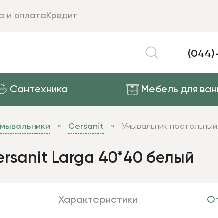
а и оплата
Кредит
(044)
Сантехника
Мебель для ван
Умывальники
Cersanit
Умывальник настольный
rsanit Larga 40*40 белый
Характеристики
От