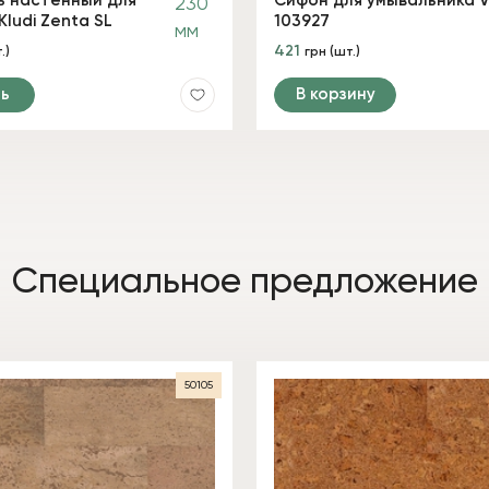
 настенный для
Сифон для умывальника V
ludi Zenta SL
103927
421
.)
грн (шт.)
ь
В корзину
Специальное предложение
50105