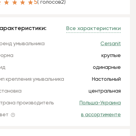
5
( голосов
2
)
арактеристики:
Все характеристики
ренд умывальника
Cersanit
орма
круглые
ид
одинарные
ип крепления умывальника
Настольный
становка
центральная
трана производитель
Польша-Украина
вет
в ассортименте