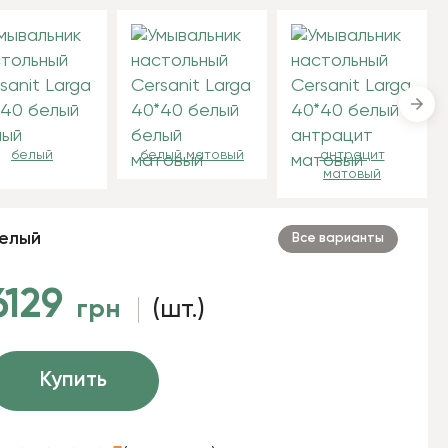
белый
белый матовый
антрацит
матовый
елый
Все варианты
6129
грн
(шт.)
Купить