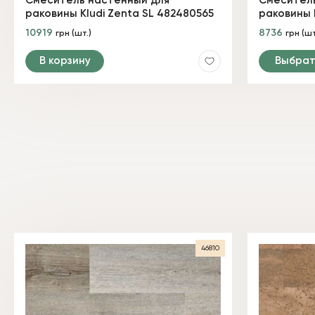
Смеситель настенный для
Смеситель
раковины Kludi Zenta SL 482480565
раковины K
10919
8736
грн (шт.)
грн (шт
В корзину
Выбрат
46810