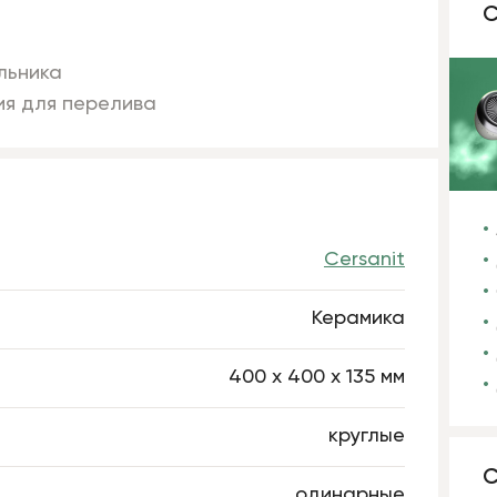
С
льника
ия для перелива
Cersanit
Керамика
400 х 400 х 135 мм
круглые
С
одинарные