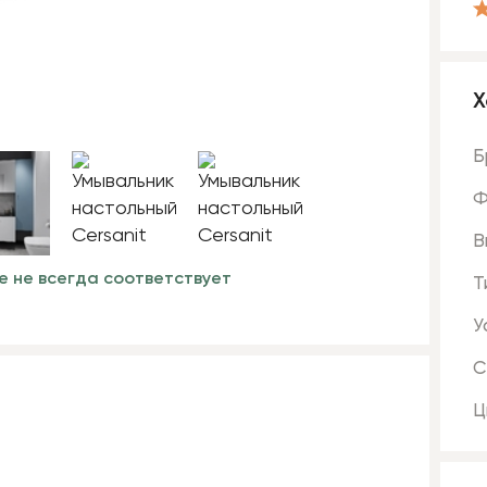
Х
Б
Ф
В
е не всегда соответствует
Т
У
С
Ц