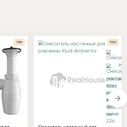
17581
7000