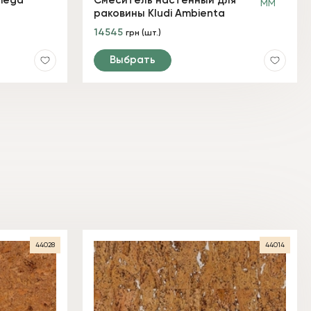
iega
Смеситель настенный для
раковины Kludi Ambienta
14545
грн (шт.)
Выбрать
44028
44014