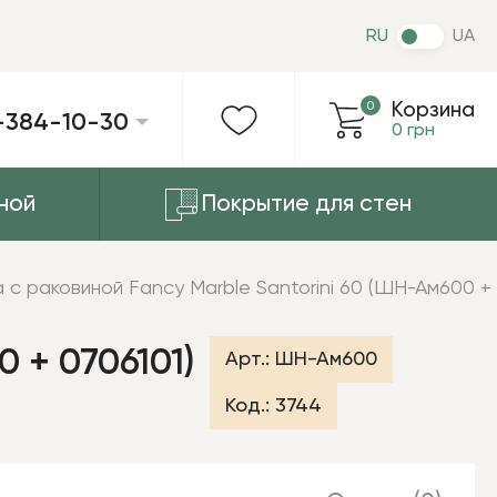
RU
UA
0
Корзина
-384-10-30
0 грн
ной
Покрытие для стен
 с раковиной Fancy Marble Santorini 60 (ШН-Ам600 + 
 + 0706101)
Арт.:
ШН-Ам600
Код.:
3744