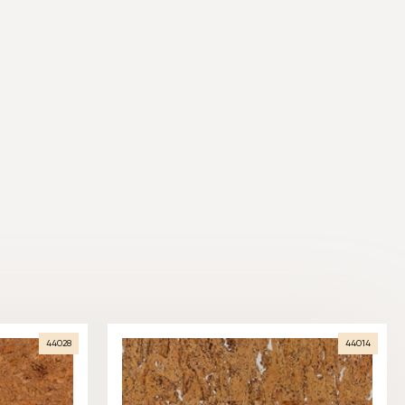
44028
44014