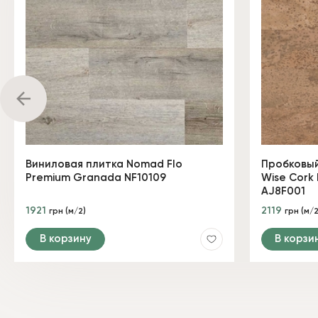
Виниловая плитка Nomad Flo
Пробковый
Premium Granada NF10109
Wise Cork 
AJ8F001
1921
2119
грн (м/2)
грн (м/2
В корзину
В корзи