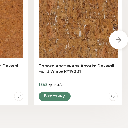
 Dekwall
Пробка настенная Amorim Dekwall
Fiord White RY19001
1568
грн (м/2)
В корзину