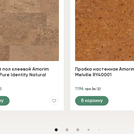
 пол клеевой Amorim
Пробка настенная Amorim
Pure Identity Natural
Melville RY40001
1196
)
грн (м/2)
ну
В корзину