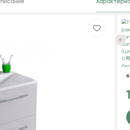
писание
Характерис
б
б