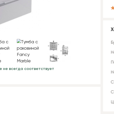
Х
Б
Н
П
е не всегда соответствует
Н
С
С
Ц