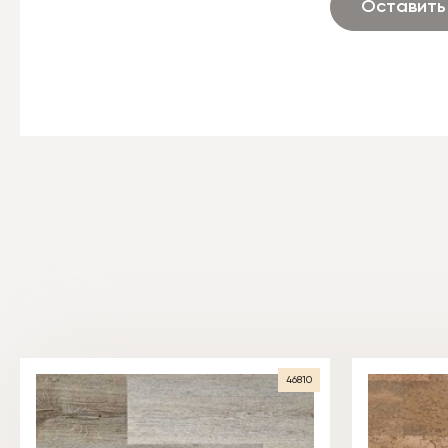
Оставить
46810