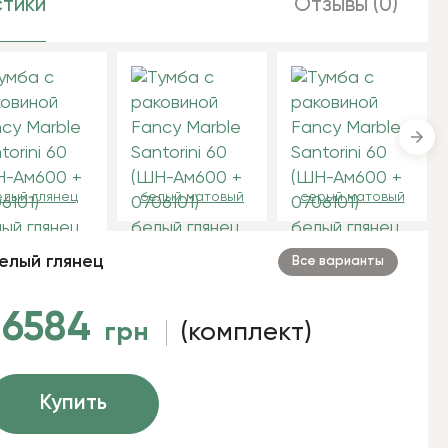
тики
Отзывы (0)
елый глянец
белый матовый
серый матовый
елый глянец
Все варианты
16584
грн
(комплект)
Купить