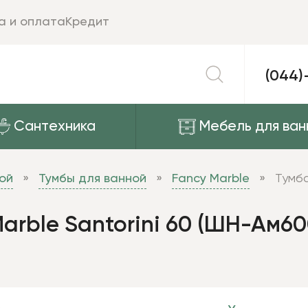
а и оплата
Кредит
(044)
Сантехника
Мебель для ван
ой
Тумбы для ванной
Fancy Marble
Тумба
rble Santorini 60 (ШН-Ам600