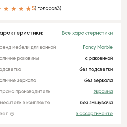
5
( голосов
3
)
арактеристики:
Все характеристики
ренд мебели для ванной
Fancy Marble
аличие раковины
с раковиной
одсветка
без подсветки
аличие зеркала
без зеркала
трана производитель
Украина
меситель в комплекте
без змішувача
вет
в ассортименте