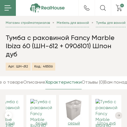
0
Магазин стройматериалов
Мебель для ванной
Тумбы для ванной
Тумба с раковиной Fancy Marble
Ibiza 60 (ШН-612 + 0906101) Шпон
дуб
Арт.:
ШН-612
Код.:
48506
е о товаре
Описание
Характеристики
Отзывы (0)
Вам пона
белый
белый
серый
Шпон дуб