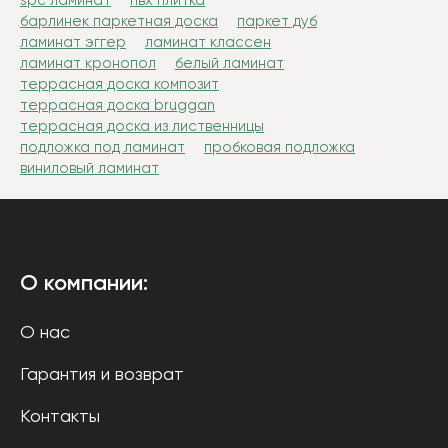
spc ламинат
пвх плитка
барлинек паркетная доска
паркет дуб
ламинат эггер
ламинат классен
ламинат кронопол
белый ламинат
террасная доска композит
террасная доска bruggan
террасная доска из лиственницы
подложка под ламинат
пробковая подложка
виниловый ламинат
О компании:
О нас
Гарантия и возврат
Контакты