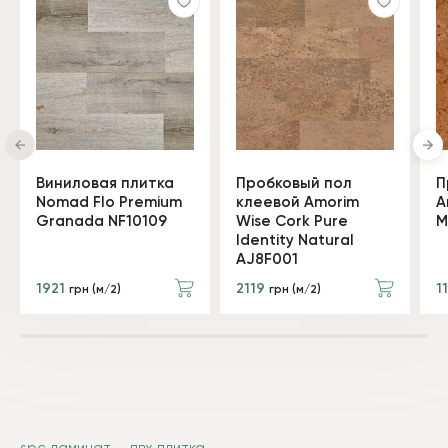
Виниловая плитка
Пробковый пол
П
Nomad Flo Premium
клеевой Amorim
A
Granada NF10109
Wise Cork Pure
M
Identity Natural
AJ8F001
1921
2119
1
грн (м/2)
грн (м/2)