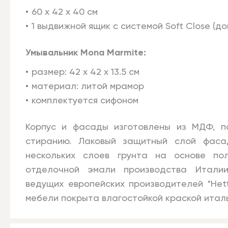
60 х 42 х 40 см
1 выдвижной ящик с системой Soft Close (до
Умывальник Mona Marmite:
размер: 42 х 42 х 13.5 см
материал: литой мрамор
комплектуется сифоном
Корпус и фасады изготовлены из МДФ, по
cтиранию. Лаковый защитный слой фаса
нескольких слоев грунта на основе пол
отделочной эмали производства Италии
ведущих европейских производителей "Hetti
мебели покрыта влагостойкой краской италья