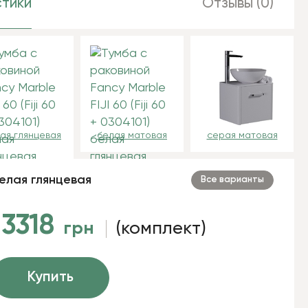
тики
Отзывы (0)
ая глянцевая
белая матовая
серая матовая
елая глянцевая
Все варианты
13318
грн
(комплект)
Купить