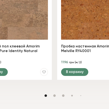
 пол клеевой Amorim
Пробка настенная Amorim
Pure Identity Natural
Melville RY40001
1196
)
грн (м/2)
ну
В корзину