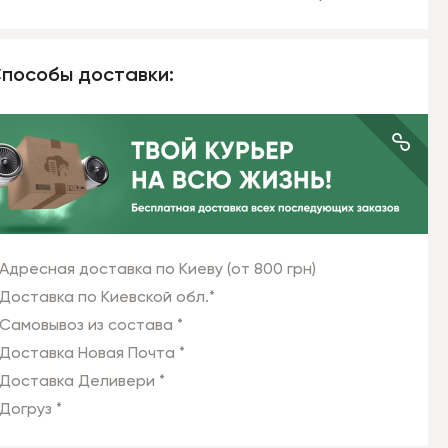
пособы доставки:
Адресная доставка по Киеву (от 800 грн)
Доставка по Киевской обл.*
Самовывоз из состава *
Доставка Новая Почта *
Доставка Деливери *
Догруз *