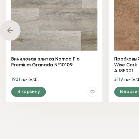
Виниловая плитка Nomad Flo
Пробковый
Premium Granada NF10109
Wise Cork 
AJ8F001
1921
2119
грн (м/2)
грн (м/2
В корзину
В корзи