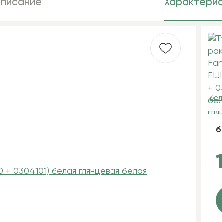
писание
Характерис
бел
б