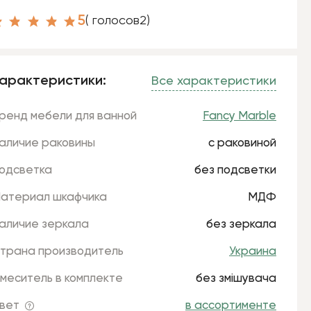
5
( голосов
2
)
арактеристики:
Все характеристики
ренд мебели для ванной
Fancy Marble
аличие раковины
с раковиной
одсветка
без подсветки
атериал шкафчика
МДФ
аличие зеркала
без зеркала
трана производитель
Украина
меситель в комплекте
без змішувача
вет
в ассортименте