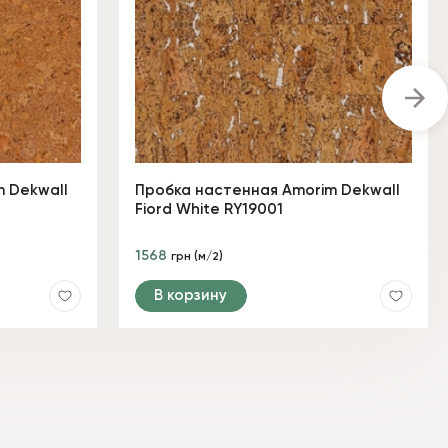
 Dekwall
Пробка настенная Amorim Dekwall
Fiord White RY19001
1568
грн (м/2)
В корзину