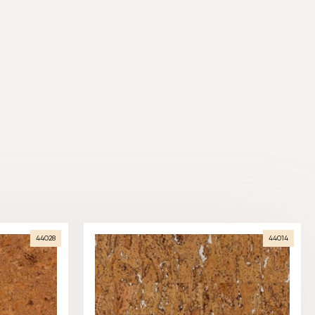
44028
44014