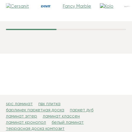
Fancy Marble
spc ламинат
пвх плитка
барлинек паркетная доска
паркет дуб
ламинат эггер
ламинат классен
ламинат кронопол
белый ламинат
террасная доска композит