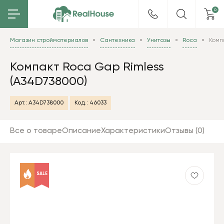
0
Магазин стройматериалов
Сантехника
Унитазы
Roca
Комп
Компакт Roca Gap Rimless
(A34D738000)
Арт.:
A34D738000
Код.:
46033
Все о товаре
Описание
Характеристики
Отзывы (0)
SALE