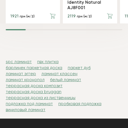
Identity Natural
AJ8F001
1921
2119
1
грн (м/2)
грн (м/2)
spc ламинат
пвх плитка
барлинек паркетная доска
паркет дуб
ламинат эггер
ламинат классен
ламинат кронопол
белый ламинат
террасная доска композит
террасная доска bruggan
террасная доска из лиственницы
подложка под ламинат
пробковая подложка
виниловый ламинат