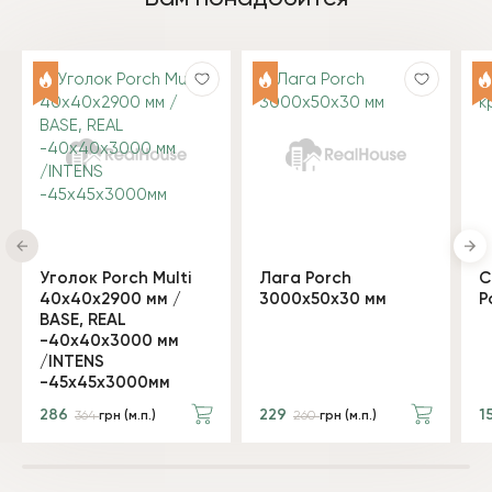
Уголок Porch Multi
Лага Porch
С
40х40х2900 мм /
3000х50х30 мм
P
BASE, REAL
-40х40х3000 мм
/INTENS
-45х45х3000мм
286
229
1
364
грн (м.п.)
260
грн (м.п.)