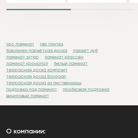
spc ламинат
пвх плитка
барлинек паркетная доска
паркет дуб
ламинат эггер
ламинат классен
ламинат кронопол
белый ламинат
террасная доска композит
террасная доска bruggan
террасная доска из лиственницы
подложка под ламинат
пробковая подложка
виниловый ламинат
О компании: