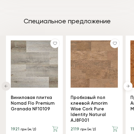
Специальное предложение
Виниловая плитка
Пробковый пол
П
Nomad Flo Premium
клеевой Amorim
A
Granada NF10109
Wise Cork Pure
M
Identity Natural
AJ8F001
1921
2119
1
грн (м/2)
грн (м/2)