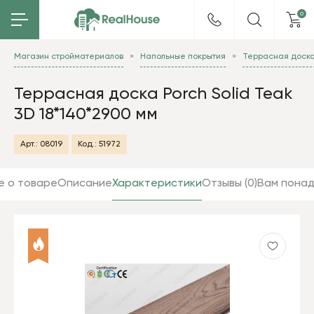
0
Магазин стройматериалов
Напольные покрытия
Террасная доск
Террасная доска Porch Solid Teak
3D 18*140*2900 мм
Арт.:
08019
Код.:
51972
е о товаре
Описание
Характеристики
Отзывы (0)
Вам пона