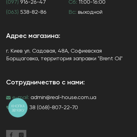
(097)
916-26-47
Сб:
11:00-16:00
(063)
538-82-86
Вс:
выходной
Адрес магазина:
г. Киев
ул. Садовая, 48А, Софиевская
Борщаговка
, территория заправки "Brent Oil"
Сотрудничество с нами:
e-mail:
admin@real-house.com.ua
КНОПКА
тел-н:
38 (068)-807-22-70
ЗВ'ЯЗКУ