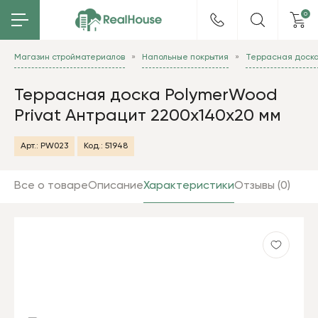
0
Магазин стройматериалов
Напольные покрытия
Террасная доск
Террасная доска PolymerWood
Privat Антрацит 2200х140х20 мм
Арт.:
PW023
Код.:
51948
Все о товаре
Описание
Характеристики
Отзывы (0)