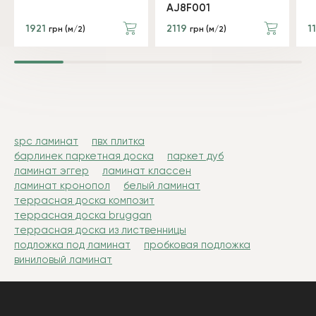
AJ8F001
1921
2119
1
грн (м/2)
грн (м/2)
spc ламинат
пвх плитка
барлинек паркетная доска
паркет дуб
ламинат эггер
ламинат классен
ламинат кронопол
белый ламинат
террасная доска композит
террасная доска bruggan
террасная доска из лиственницы
подложка под ламинат
пробковая подложка
виниловый ламинат