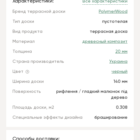
Характеристики:
Все характеристики
Бренд террасной доски
PolymerWood
Тип доски
пустотелая
Вид продукта
террасная доска
Материал
древесный композит
Толщина
20 мм
Страна производитель
Украина
Цвет
черный
Ширина доски
140 мм
Поверхность
рифлення / гладкий малюнок під
дерево
Площадь доски, м2
0.308
Специальные эффекты дизайна
браширование
Способы доставки: