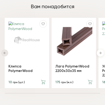
Вам понадобится
Клипса
Лага PolymerWood
У
PolymerWood
2200х30х35 мм
P
2
10
175
1
грн (шт.)
грн (м.п.)