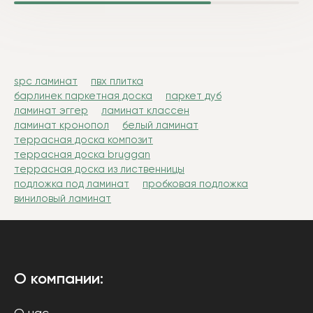
spc ламинат
пвх плитка
барлинек паркетная доска
паркет дуб
ламинат эггер
ламинат классен
ламинат кронопол
белый ламинат
террасная доска композит
террасная доска bruggan
террасная доска из лиственницы
подложка под ламинат
пробковая подложка
виниловый ламинат
О компании: