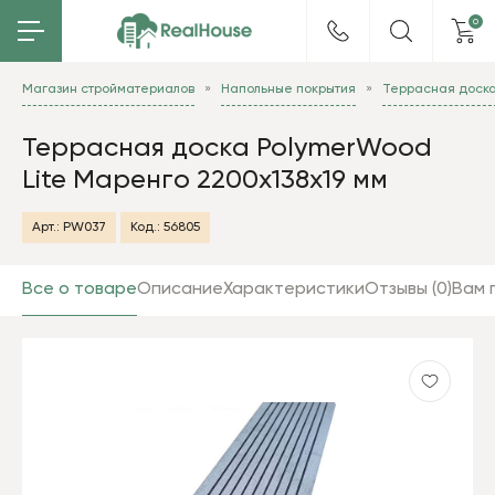
0
Магазин стройматериалов
Напольные покрытия
Террасная доск
Террасная доска PolymerWood
Lite Маренго 2200х138х19 мм
Арт.:
PW037
Код.:
56805
Все о товаре
Описание
Характеристики
Отзывы (0)
Вам 