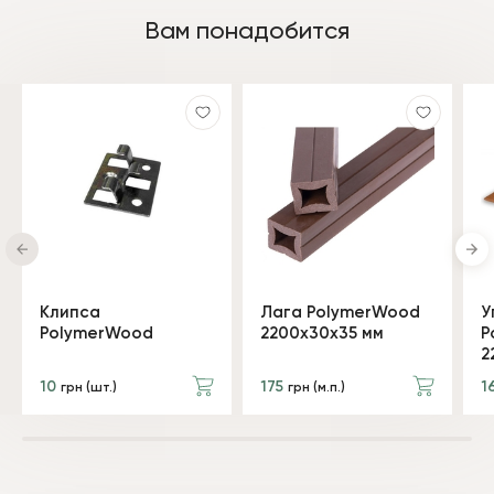
Вам понадобится
Клипса
Лага PolymerWood
У
PolymerWood
2200х30х35 мм
P
2
10
175
1
грн (шт.)
грн (м.п.)