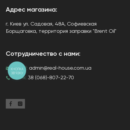
Адрес магазина:
г. Киев
ул. Садовая, 48А, Софиевская
Борщаговка
, территория заправки "Brent Oil"
Сотрудничество с нами:
e-mail:
admin@real-house.com.ua
КНОПКА
ЗВ'ЯЗКУ
тел-н:
38 (068)-807-22-70