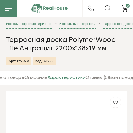
0
Магазин стройматериалов
Напольные покрытия
Террасная доск
Террасная доска PolymerWood
Lite Антрацит 2200х138х19 мм
Арт.:
PW020
Код.:
51945
е о товаре
Описание
Характеристики
Отзывы (0)
Вам пона