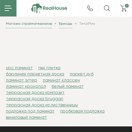
0
Магазин стройматериалов
Бренды
TenziPlex
spc ламинат
пвх плитка
барлинек паркетная доска
паркет дуб
ламинат эггер
ламинат классен
ламинат кронопол
белый ламинат
террасная доска композит
террасная доска bruggan
террасная доска из лиственницы
подложка под ламинат
пробковая подложка
виниловый ламинат