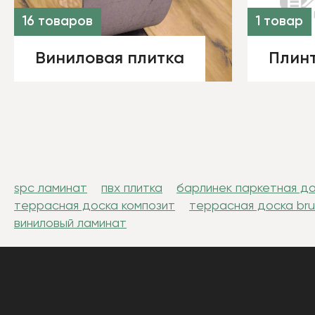
16 товаров
1 товар
Виниловая плитка
Плин
spc ламинат
пвх плитка
барлинек паркетная д
террасная доска композит
террасная доска br
виниловый ламинат