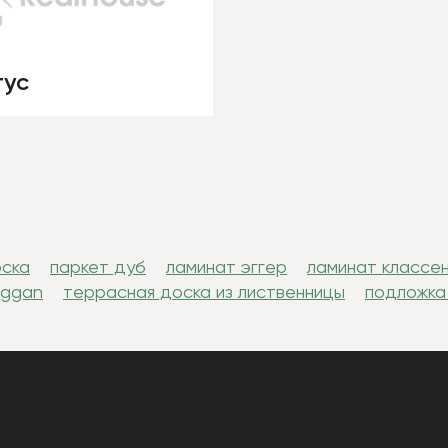
тус
оска
паркет дуб
ламинат эггер
ламинат классе
uggan
террасная доска из лиственницы
подложка