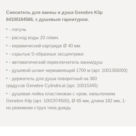
Смеситель для ванны и душа Genebre Klip
64100164566, с душевым гарнитуром.
- латунь
- р
асход воды
20 л/мин.
-
керамический
картридж
Ø 40 мм
- c
крытые S-образные эксцентрики
- а
втоматический переключатель ванна/душ
- душевой шланг
нержавеющий 1700 м (арт. 1001356000)
-
держатель для душа п
оворотный на 360
градусов
Genebre
Cylindrical
(арт.
10015345)
- душевая
лейка пластиковая с хром. напылением
Genebre Klip
(арт.
1001974500),
Ø 65 мм, длина
182 мм, 1-
но режимная струя типа дождь