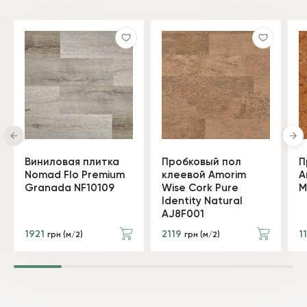
Виниловая плитка
Пробковый пол
П
Nomad Flo Premium
клеевой Amorim
A
Granada NF10109
Wise Cork Pure
M
Identity Natural
AJ8F001
1921
2119
1
грн (м/2)
грн (м/2)