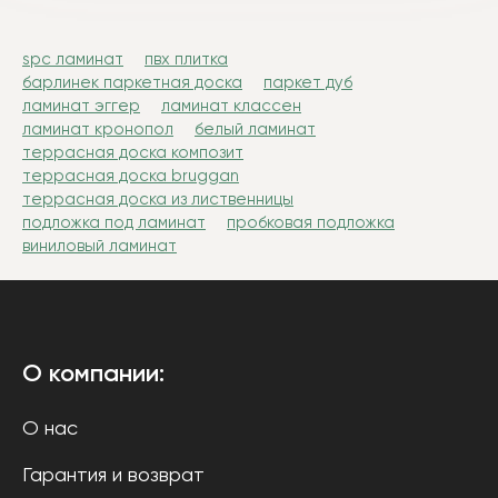
spc ламинат
пвх плитка
барлинек паркетная доска
паркет дуб
ламинат эггер
ламинат классен
ламинат кронопол
белый ламинат
террасная доска композит
террасная доска bruggan
террасная доска из лиственницы
подложка под ламинат
пробковая подложка
виниловый ламинат
О компании:
О нас
Гарантия и возврат