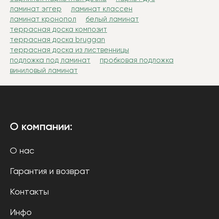
ламинат эггер
ламинат классен
ламинат кронопол
белый ламинат
террасная доска композит
террасная доска bruggan
террасная доска из лиственницы
подложка под ламинат
пробковая подложка
виниловый ламинат
О компании:
О нас
Гарантия и возврат
Контакты
Инфо