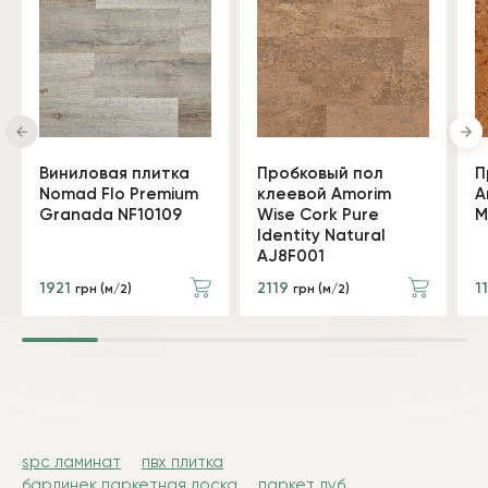
Виниловая плитка
Пробковый пол
П
Nomad Flo Premium
клеевой Amorim
A
Granada NF10109
Wise Cork Pure
M
Identity Natural
AJ8F001
1921
2119
1
грн (м/2)
грн (м/2)
spc ламинат
пвх плитка
барлинек паркетная доска
паркет дуб