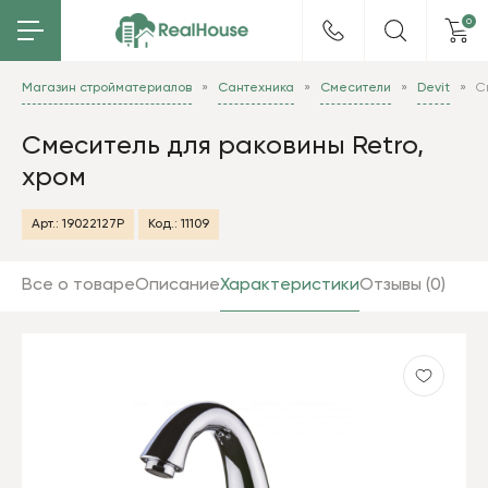
0
Магазин стройматериалов
Сантехника
Смесители
Devit
С
Смеситель для раковины Retro,
хром
Арт.:
19022127P
Код.:
11109
Все о товаре
Описание
Характеристики
Отзывы (0)