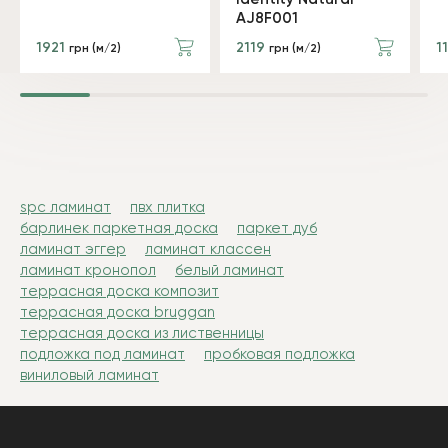
AJ8F001
1921
2119
1
грн (м/2)
грн (м/2)
spc ламинат
пвх плитка
барлинек паркетная доска
паркет дуб
ламинат эггер
ламинат классен
ламинат кронопол
белый ламинат
террасная доска композит
террасная доска bruggan
террасная доска из лиственницы
подложка под ламинат
пробковая подложка
виниловый ламинат