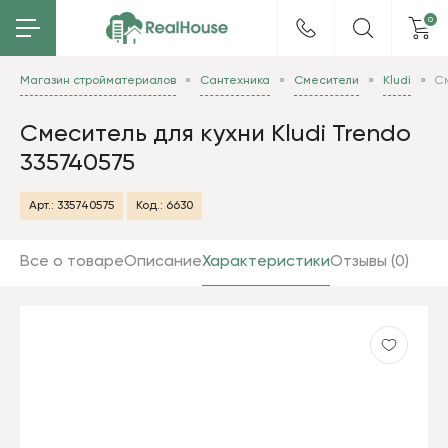
0
Магазин стройматериалов
Сантехника
Смесители
Kludi
См
Смеситель для кухни Kludi Trendo
335740575
Арт.:
335740575
Код.:
6630
Все о товаре
Описание
Характеристики
Отзывы (0)