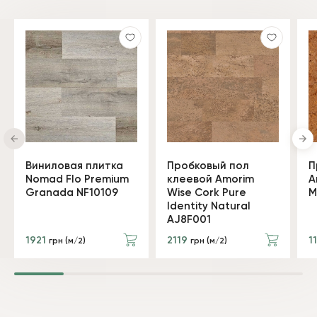
Виниловая плитка
Пробковый пол
П
Nomad Flo Premium
клеевой Amorim
A
Granada NF10109
Wise Cork Pure
M
Identity Natural
AJ8F001
1921
2119
1
грн (м/2)
грн (м/2)