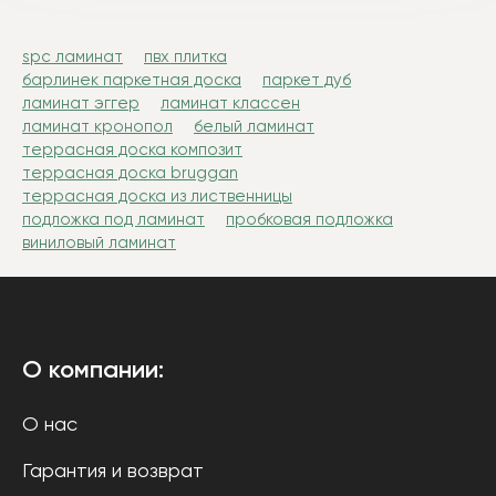
spc ламинат
пвх плитка
барлинек паркетная доска
паркет дуб
ламинат эггер
ламинат классен
ламинат кронопол
белый ламинат
террасная доска композит
террасная доска bruggan
террасная доска из лиственницы
подложка под ламинат
пробковая подложка
виниловый ламинат
О компании:
О нас
Гарантия и возврат