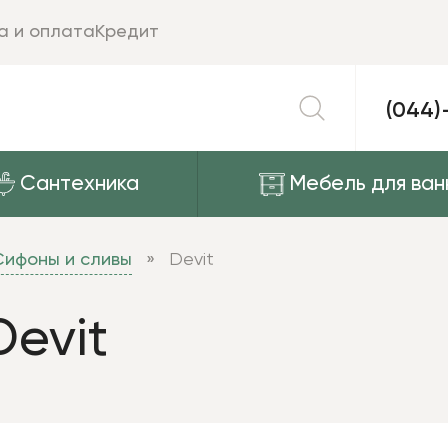
а и оплата
Кредит
(044)
Сантехника
Мебель для ван
Сифоны и сливы
Devit
Devit