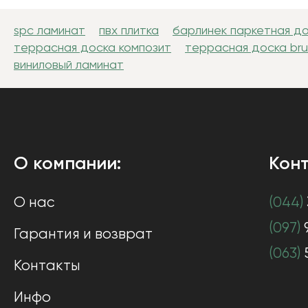
spc ламинат
пвх плитка
барлинек паркетная д
террасная доска композит
террасная доска br
виниловый ламинат
О компании:
Конт
О нас
(044)
(097)
Гарантия и возврат
(063)
Контакты
Инфо