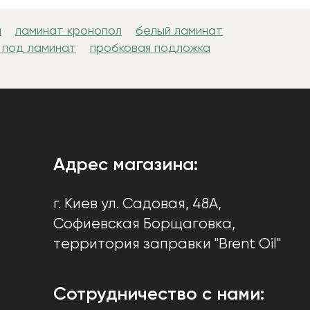
н
ламинат кронопол
белый ламинат
 под ламинат
пробковая подложка
Адрес магазина:
г. Киев
ул. Садовая, 48А,
Софиевская Борщаговка
,
территория заправки "Brent Oil"
Сотрудничество с нами: