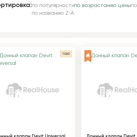
ртировка:
по популярности
по возрастанию цены
по
по названию Z-A
11260
нный клапан Devit Universal
Донный клапан Devit,