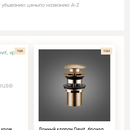
 убыванию цены
по названию A-Z
11261
11263
 хром
Донный клапан Devit, бронза