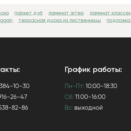
оска
паркет дуб
ламинат эггер
ламинат классе
uggan
террасная доска из лиственницы
подложка
акты:
График работы:
384-10-30
Пн-Пт:
10:00-18:30
916-26-47
Сб:
11:00-16:00
538-82-86
Вс:
выходной