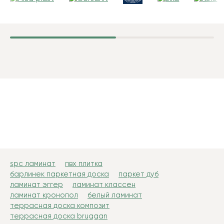
spc ламинат
пвх плитка
барлинек паркетная доска
паркет дуб
ламинат эггер
ламинат классен
ламинат кронопол
белый ламинат
террасная доска композит
террасная доска bruggan