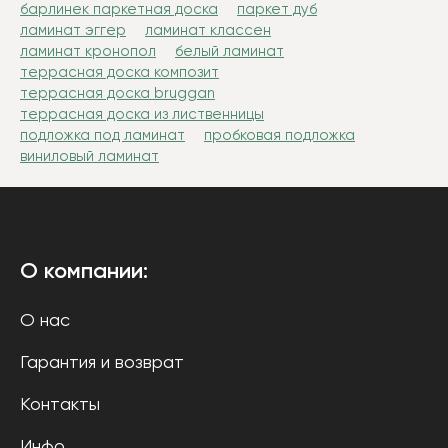
барлинек паркетная доска
паркет дуб
ламинат эггер
ламинат классен
ламинат кронопол
белый ламинат
террасная доска композит
террасная доска bruggan
террасная доска из лиственницы
подложка под ламинат
пробковая подложка
виниловый ламинат
О компании:
О нас
Гарантия и возврат
Контакты
Инфо