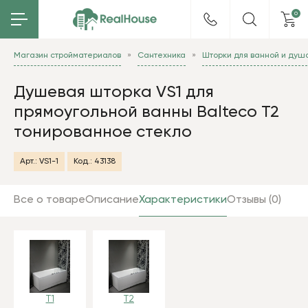
0
Магазин стройматериалов
Сантехника
Шторки для ванной и душ
Душевaя шторка VS1 для
прямоугольной ванны Balteco T2
тонированное стекло
Арт.:
VS1-1
Код.:
43138
Все о товаре
Описание
Характеристики
Отзывы (0)
T1
T2