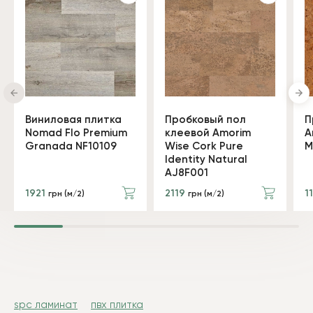
Виниловая плитка
Пробковый пол
П
Nomad Flo Premium
клеевой Amorim
A
Granada NF10109
Wise Cork Pure
M
Identity Natural
AJ8F001
1921
2119
1
грн (м/2)
грн (м/2)
spc ламинат
пвх плитка