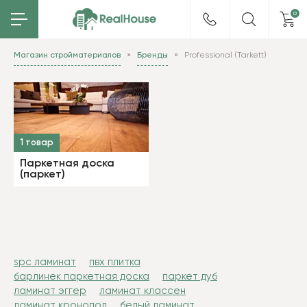
0
Магазин стройматериалов
Бренды
Professional (Tarkett)
1 товар
Паркетная доска
(паркет)
spc ламинат
пвх плитка
барлинек паркетная доска
паркет дуб
ламинат эггер
ламинат классен
ламинат кронопол
белый ламинат