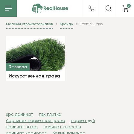
0
Магазин стройматериалов
Бренды
Prettie Grass
3 товара
Искусственная трава
spc ламинат
пвх плитка
барлинек паркетная доска
паркет дуб
ламинат эггер
ламинат классен
ламинат кронопол
белый ламинат