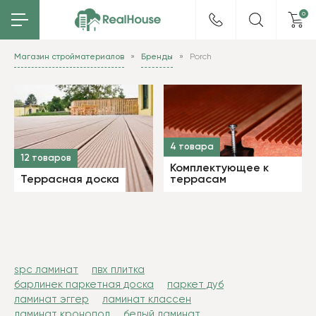
0
Магазин стройматериалов
Бренды
Porch
4 товара
12 товаров
Комплектующее к
Террасная доска
террасам
spc ламинат
пвх плитка
барлинек паркетная доска
паркет дуб
ламинат эггер
ламинат классен
ламинат кронопол
белый ламинат