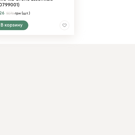
0799001)
726
5076
грн (шт.)
В корзину