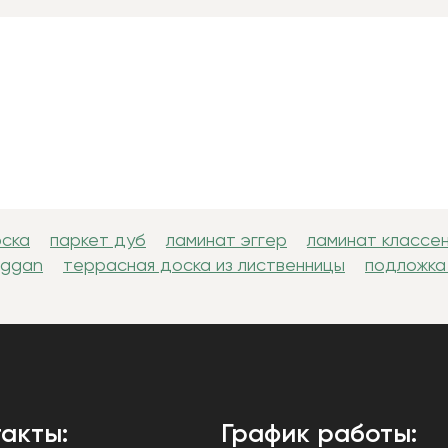
оска
паркет дуб
ламинат эггер
ламинат классе
uggan
террасная доска из лиственницы
подложка
акты:
График работы: