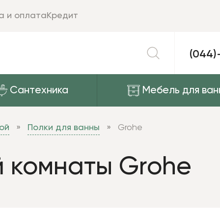
а и оплата
Кредит
(044)
Сантехника
Мебель для ван
ой
Полки для ванны
Grohe
й комнаты Grohe