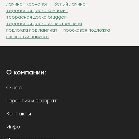
ламинат кронопол
белый ламинат
террасная доска композит
террасная доска bruggan
террасная доска из лиственницы
подложка под ламинат
пробковая подложка
виниловый ламинат
О компании:
О нас
Гарантия и возврат
Контакты
Инфо