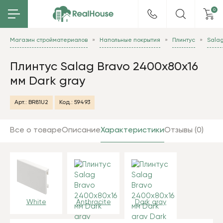
0
Магазин стройматериалов
Напольные покрытия
Плинтус
Sala
Плинтус Salag Bravo 2400х80х16
мм Dark gray
Арт.:
BR81U2
Код.:
59493
Все о товаре
Описание
Характеристики
Отзывы (0)
White
Anthracite
Dark gray