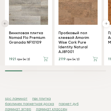
Виниловая плитка
Пробковый пол
П
Nomad Flo Premium
клеевой Amorim
A
Granada NF10109
Wise Cork Pure
M
Identity Natural
AJ8F001
1921
2119
1
грн (м/2)
грн (м/2)
spc ламинат
пвх плитка
барлинек паркетная доска
паркет дуб
ламинат эггер
ламинат классен