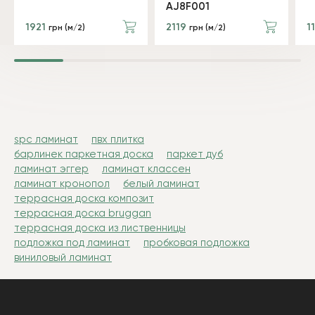
AJ8F001
1921
2119
1
грн (м/2)
грн (м/2)
spc ламинат
пвх плитка
барлинек паркетная доска
паркет дуб
ламинат эггер
ламинат классен
ламинат кронопол
белый ламинат
террасная доска композит
террасная доска bruggan
террасная доска из лиственницы
подложка под ламинат
пробковая подложка
виниловый ламинат