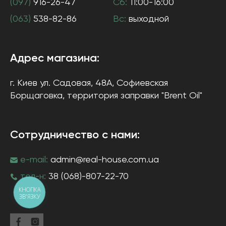
(097)
916-26-47
Сб:
11:00-16:00
(063)
538-82-86
Вс:
выходной
Адрес магазина:
г. Киев
ул. Садовая, 48А, Софиевская
Борщаговка
, территория заправки "Brent Oil"
Сотрудничество с нами:
e-mail:
admin@real-house.com.ua
тел-н:
38 (068)-807-22-70
КНОПКА
ЗВ'ЯЗКУ