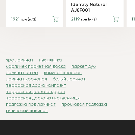
Identity Natural
AJ8F001
1921
2119
1
грн (м/2)
грн (м/2)
spc ламинат
пвх плитка
барлинек паркетная доска
паркет дуб
ламинат эггер
ламинат классен
ламинат кронопол
белый ламинат
террасная доска композит
террасная доска bruggan
террасная доска из лиственницы
подложка под ламинат
пробковая подложка
виниловый ламинат