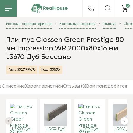
0
Магазин стройматериалов
Напольные покрытия
Плинтус
Clas
Плинтус Classen Green Prestige 80
мм Impression WR 2000x80x16 мм
L3670 Дуб Бассано
Арт.:
S52799WR
Код.:
55836
е
Описание
Характеристики
Отзывы (0)
Вам понадобится
L3670 Дуб
L3674 Дуб
L3676 Дуб
L3666 Ду