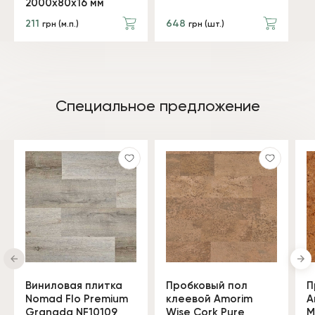
2000x80x16 мм
211
648
грн (м.п.)
грн (шт.)
Специальное предложение
Виниловая плитка
Пробковый пол
П
Nomad Flo Premium
клеевой Amorim
A
Granada NF10109
Wise Cork Pure
M