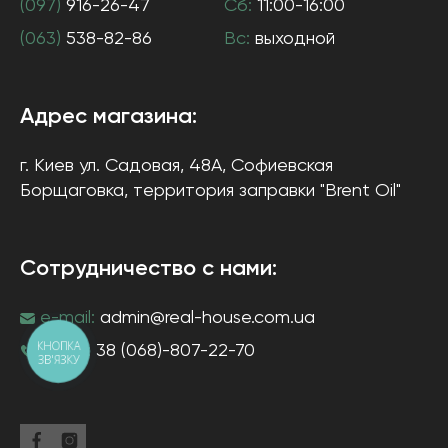
(097)
916-26-47
Сб:
11:00-16:00
(063)
538-82-86
Вс:
выходной
Адрес магазина:
г. Киев
ул. Садовая, 48А, Софиевская
Борщаговка
, территория заправки "Brent Oil"
Сотрудничество с нами:
e-mail:
admin@real-house.com.ua
КНОПКА
тел-н:
38 (068)-807-22-70
ЗВ'ЯЗКУ