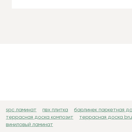
spc ламинат
пвх плитка
барлинек паркетная д
террасная доска композит
террасная доска br
виниловый ламинат