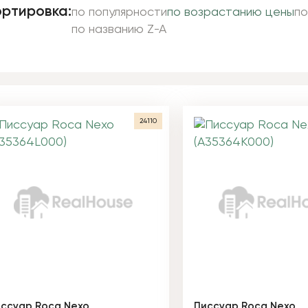
ртировка:
по популярности
по возрастанию цены
по
по названию Z-A
24110
ссуар Roca Nexo
Писсуар Roca Nexo