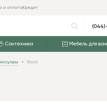
а и оплата
Кредит
(044)
Сантехника
Мебель для ван
Писсуары
Roca