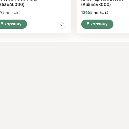
35364L000)
(A35364K000)
095
12655
грн (шт.)
грн (шт.)
В корзину
В корзину