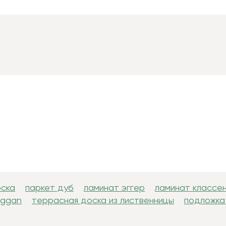
оска
паркет дуб
ламинат эггер
ламинат классе
uggan
террасная доска из лиственницы
подложка