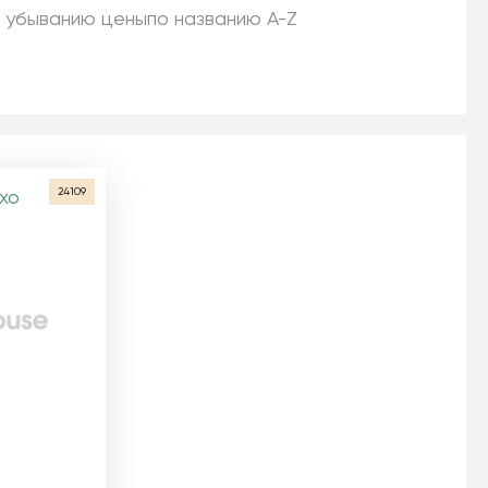
 убыванию цены
по названию A-Z
24109