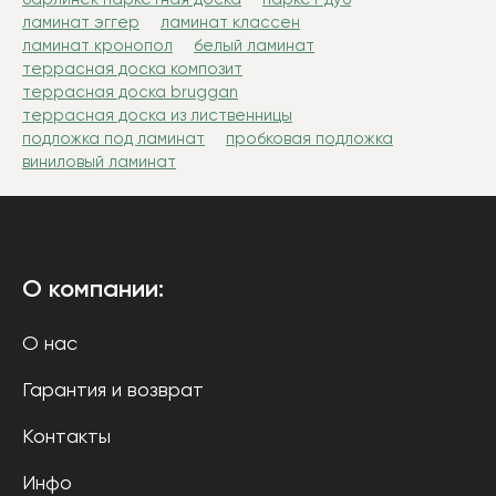
ламинат эггер
ламинат классен
ламинат кронопол
белый ламинат
террасная доска композит
террасная доска bruggan
террасная доска из лиственницы
подложка под ламинат
пробковая подложка
виниловый ламинат
О компании:
О нас
Гарантия и возврат
Контакты
Инфо