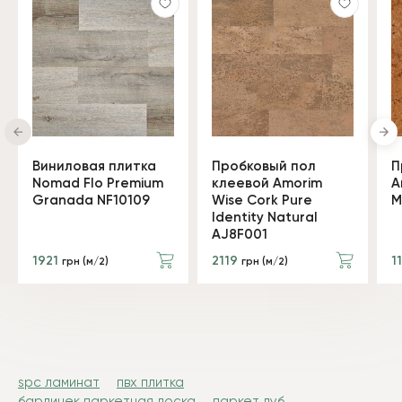
Виниловая плитка
Пробковый пол
П
Nomad Flo Premium
клеевой Amorim
A
Granada NF10109
Wise Cork Pure
M
Identity Natural
AJ8F001
1921
2119
1
грн (м/2)
грн (м/2)
spc ламинат
пвх плитка
барлинек паркетная доска
паркет дуб