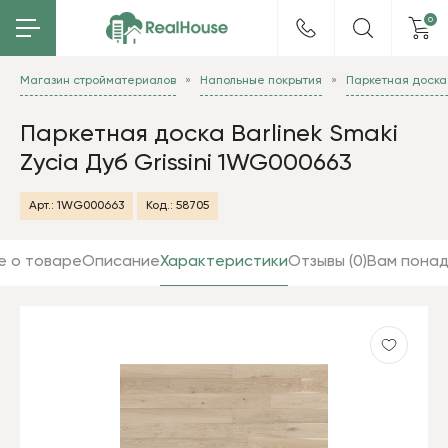
0
Магазин стройматериалов
Напольные покрытия
Паркетная доска 
Паркетная доска Barlinek Smaki
Zycia Дуб Grissini 1WG000663
Арт.:
1WG000663
Код.:
58705
е о товаре
Описание
Характеристики
Отзывы (0)
Вам пона