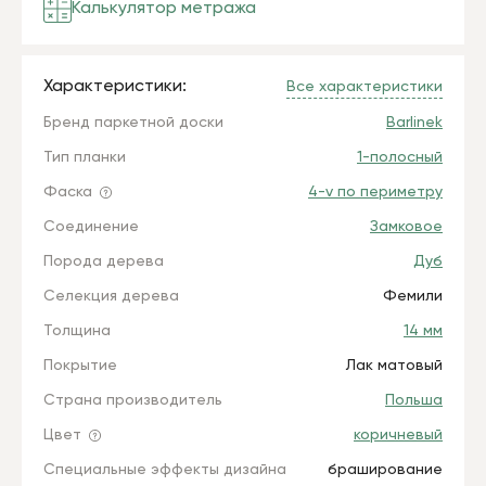
Калькулятор метража
Характеристики:
Все характеристики
Бренд паркетной доски
Barlinek
Тип планки
1-полосный
Фаска
4-v по периметру
Соединение
Замковое
Порода дерева
Дуб
Селекция дерева
Фемили
Толщина
14 мм
Покрытие
Лак матовый
Страна производитель
Польша
Цвет
коричневый
Специальные эффекты дизайна
браширование