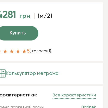
4281
грн
(м/2)
Купить
5
( голосов
1
)
Калькулятор метража
арактеристики:
Все характеристики
ренд паркетной доски
Barlinek