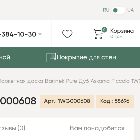
RU
UA
0
Корзина
-384-10-30
0 грн
ной
Покрытие для стен
Паркетная доска Barlinek Pure Дуб Askania Piccolo 
G000608
Арт.:
1WG000608
Код.:
58696
зывы (0)
Вам понадобится