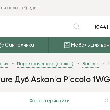
а и оплата
Кредит
(044)
Сантехника
Мебель для ван
ытия
Паркетная доска (паркет)
Barlinek
Pure Дуб Askania Piccolo 1W
Характеристики
От