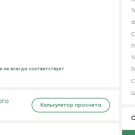
Т
Ф
С
П
Т
е не всегда соответствует
П
С
Ц
ого
Калькулятор просчета
С