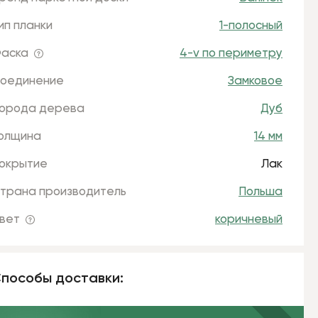
ип планки
1-полосный
аска
4-v по периметру
оединение
Замковое
орода дерева
Дуб
олщина
14 мм
окрытие
Лак
трана производитель
Польша
вет
коричневый
пособы доставки: