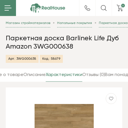
0
Магазин стройматериалов
Напольные покрытия
Паркетная доска 
Паркетная доска Barlinek Life Дуб
Amazon 3WG000638
Арт.:
3WG000638
Код.:
58679
е о товаре
Описание
Характеристики
Отзывы (0)
Вам пона