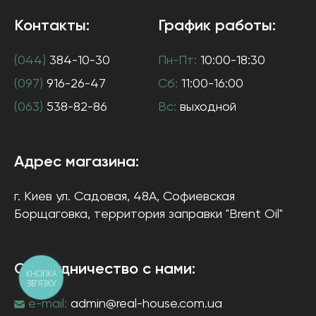
Контакты:
График работы:
(044)
384-10-30
Пн-Пт:
10:00-18:30
(097)
916-26-47
Сб:
11:00-16:00
(063)
538-82-86
Вс:
выходной
Адрес магазина:
г. Киев
ул. Садовая, 48А, Софиевская
Борщаговка
, территория заправки "Brent Oil"
Сотрудничество с нами:
КНОПКА
ЗВ'ЯЗКУ
e-mail:
admin@real-house.com.ua