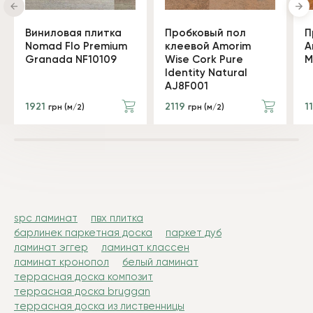
Виниловая плитка
Пробковый пол
П
Nomad Flo Premium
клеевой Amorim
A
Granada NF10109
Wise Cork Pure
M
Identity Natural
AJ8F001
1921
2119
1
грн (м/2)
грн (м/2)
spc ламинат
пвх плитка
барлинек паркетная доска
паркет дуб
ламинат эггер
ламинат классен
ламинат кронопол
белый ламинат
террасная доска композит
террасная доска bruggan
террасная доска из лиственницы