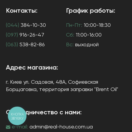
Контакты:
График работы:
(044)
384-10-30
Пн-Пт:
10:00-18:30
(097)
916-26-47
Сб:
11:00-16:00
(063)
538-82-86
Вс:
выходной
Адрес магазина:
г. Киев
ул. Садовая, 48А, Софиевская
Борщаговка
, территория заправки "Brent Oil"
Сотрудничество с нами:
КНОПКА
ЗВ'ЯЗКУ
e-mail:
admin@real-house.com.ua