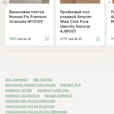
Виниловая плитка
Пробковый пол
П
Nomad Flo Premium
клеевой Amorim
A
Granada NF10109
Wise Cork Pure
M
Identity Natural
AJ8F001
1921
2119
1
грн (м/2)
грн (м/2)
spc ламинат
пвх плитка
барлинек паркетная доска
паркет дуб
ламинат эггер
ламинат классен
ламинат кронопол
белый ламинат
террасная доска композит
террасная доска bruggan
террасная доска из лиственницы