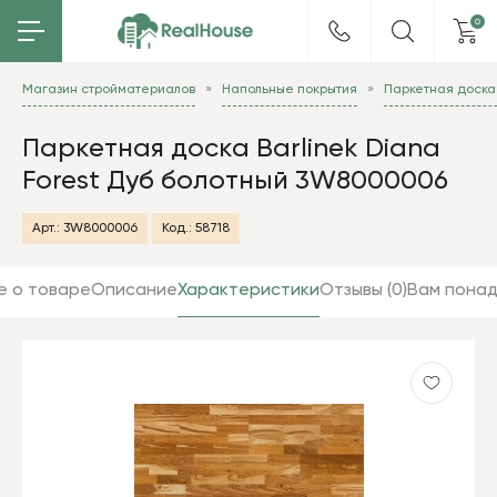
0
Магазин стройматериалов
Напольные покрытия
Паркетная доска 
Паркетная доска Barlinek Diana
Forest Дуб болотный 3W8000006
Арт.:
3W8000006
Код.:
58718
е о товаре
Описание
Характеристики
Отзывы (0)
Вам пона