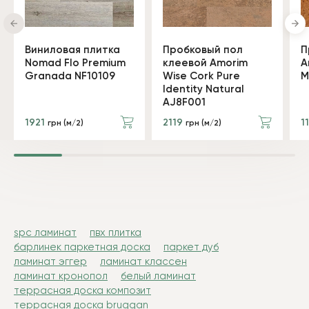
Виниловая плитка
Пробковый пол
П
Nomad Flo Premium
клеевой Amorim
A
Granada NF10109
Wise Cork Pure
M
Identity Natural
AJ8F001
1921
2119
1
грн (м/2)
грн (м/2)
spc ламинат
пвх плитка
барлинек паркетная доска
паркет дуб
ламинат эггер
ламинат классен
ламинат кронопол
белый ламинат
террасная доска композит
террасная доска bruggan