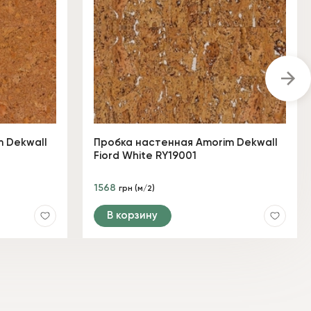
 Dekwall
Пробка настенная Amorim Dekwall
Fiord White RY19001
1568
грн (м/2)
В корзину