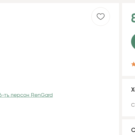
Х
С
С