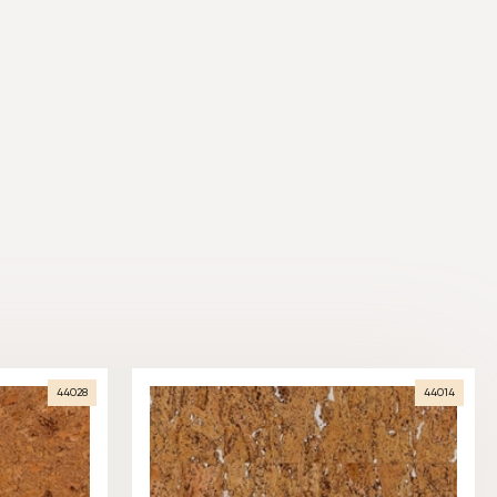
44028
44014