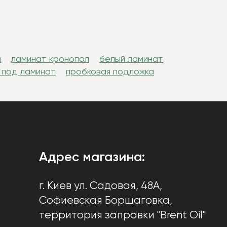
н
ламинат кронопол
белый ламинат
 под ламинат
пробковая подложка
Адрес магазина:
г. Киев
ул. Садовая, 48А,
Софиевская Борщаговка
,
территория заправки "Brent Oil"