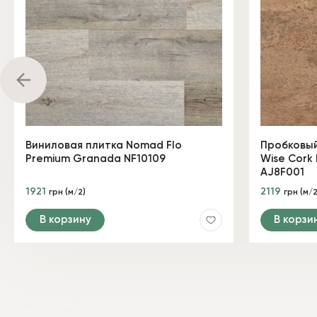
Виниловая плитка Nomad Flo
Пробковый
Premium Granada NF10109
Wise Cork 
AJ8F001
1921
2119
грн (м/2)
грн (м/2
В корзину
В корзи