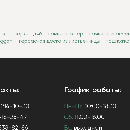
оска
паркет дуб
ламинат эггер
ламинат классе
uggan
террасная доска из лиственницы
подложка
акты:
График работы:
384-10-30
Пн-Пт:
10:00-18:30
916-26-47
Сб:
11:00-16:00
538-82-86
Вс:
выходной