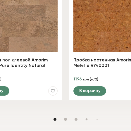
 пол клеевой Amorim
Пробка настенная Amorim
Pure Identity Natural
Melville RY40001
1196
)
грн (м/2)
ну
В корзину