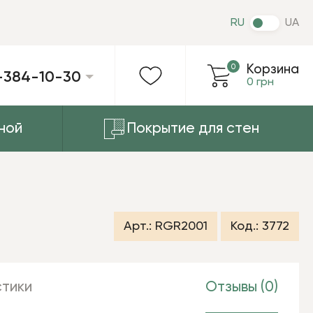
RU
UA
0
Корзина
-384-10-30
0 грн
ной
Покрытие для стен
Арт.:
RGR2001
Код.:
3772
тики
Отзывы (0)