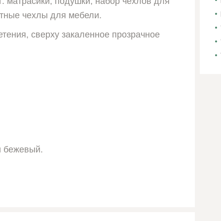
т: матрасики, подушки, набор чехлов для
тные чехлы для мебели.
етения, сверху закаленное прозрачное
и бежевый.