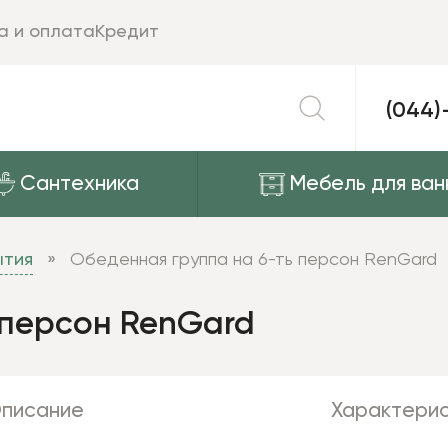
а и оплата
Кредит
(044)
Сантехника
Мебель для ван
ытия
Обеденная группа на 6-ть персон RenGard
 персон RenGard
писание
Характерис