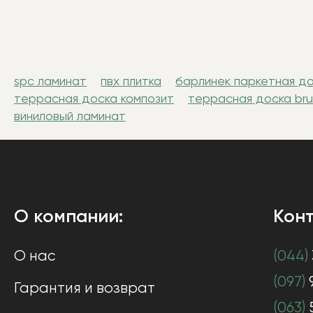
spc ламинат
пвх плитка
барлинек паркетная д
террасная доска композит
террасная доска br
виниловый ламинат
О компании:
Конт
О нас
(044)
(097)
Гарантия и возврат
(063)