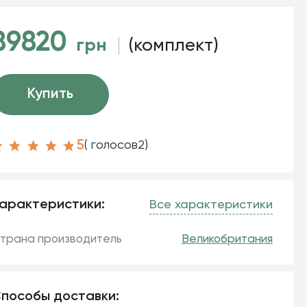
89820
грн
(комплект)
Купить
5
( голосов
2
)
арактеристики:
Все характеристики
трана производитель
Великобритания
пособы доставки: