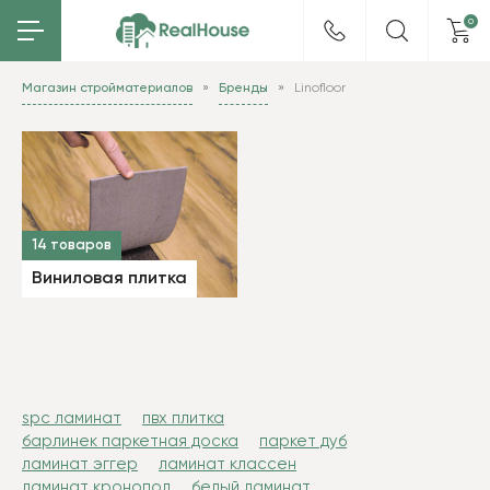
0
Магазин стройматериалов
Бренды
Linofloor
14 товаров
Виниловая плитка
spc ламинат
пвх плитка
барлинек паркетная доска
паркет дуб
ламинат эггер
ламинат классен
ламинат кронопол
белый ламинат