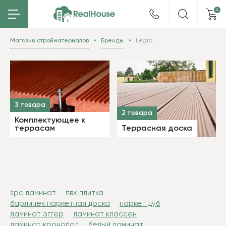
0
Магазин стройматериалов
Бренды
Legro
3 товара
2 товара
Комплектующее к
террасам
Террасная доска
spc ламинат
пвх плитка
барлинек паркетная доска
паркет дуб
ламинат эггер
ламинат классен
ламинат кронопол
белый ламинат