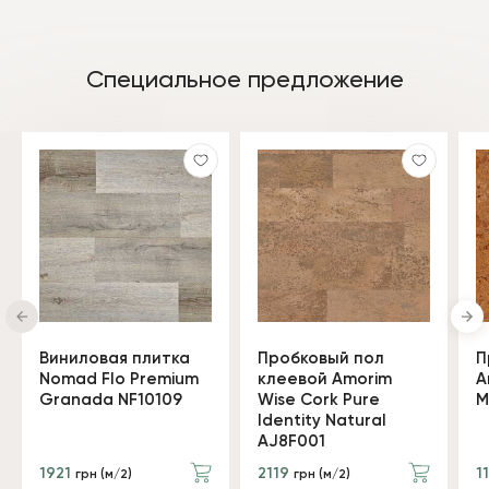
Специальное предложение
Виниловая плитка
Пробковый пол
П
Nomad Flo Premium
клеевой Amorim
A
Granada NF10109
Wise Cork Pure
M
Identity Natural
AJ8F001
1921
2119
1
грн (м/2)
грн (м/2)