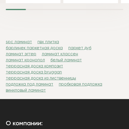
spc ламинат
пвх плитка
барлинек паркетная доска
паркет дуб
ламинат эггер
ламинат классен
ламинат кронопол
белый ламинат
террасная доска композит
террасная доска bruggan
террасная доска из лиственницы
подложка под ламинат
пробковая подложка
виниловый ламинат
О компании: