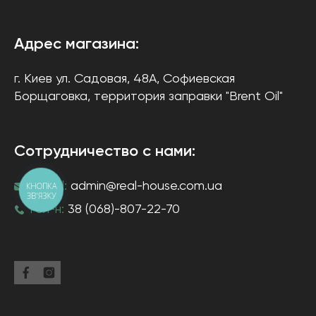
Адрес магазина:
г. Киев
ул. Садовая, 48А, Софиевская
Борщаговка
, территория заправки "Brent Oil"
Сотрудничество с нами:
e-mail:
admin@real-house.com.ua
КНОПКА
ЗВ'ЯЗКУ
тел-н:
38 (068)-807-22-70