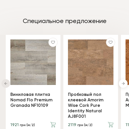
Специальное предложение
Виниловая плитка
Пробковый пол
П
Nomad Flo Premium
клеевой Amorim
A
Granada NF10109
Wise Cork Pure
M
Identity Natural
AJ8F001
1921
2119
1
грн (м/2)
грн (м/2)