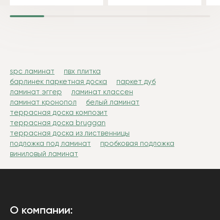
spc ламинат
пвх плитка
барлинек паркетная доска
паркет дуб
ламинат эггер
ламинат классен
ламинат кронопол
белый ламинат
террасная доска композит
террасная доска bruggan
террасная доска из лиственницы
подложка под ламинат
пробковая подложка
виниловый ламинат
О компании: