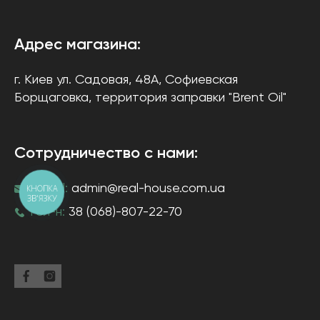
Адрес магазина:
г. Киев
ул. Садовая, 48А, Софиевская
Борщаговка
, территория заправки "Brent Oil"
Сотрудничество с нами:
e-mail:
admin@real-house.com.ua
КНОПКА
ЗВ'ЯЗКУ
тел-н:
38 (068)-807-22-70