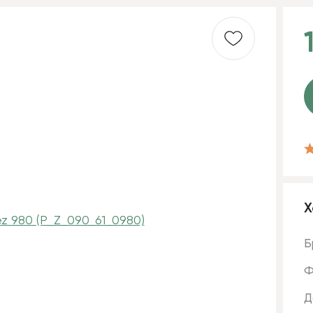
Х
Б
Ф
Д