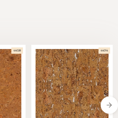
44028
44014