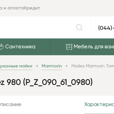
а и оплата
Кредит
(044)
Сантехника
Мебель для ван
Кухонные мойки
Marmorin
Мойка Marmorin Torr
z 980 (P_Z_090_61_0980)
писание
Характерис