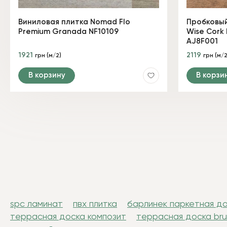
Виниловая плитка Nomad Flo
Пробковый
Premium Granada NF10109
Wise Cork 
AJ8F001
1921
2119
грн (м/2)
грн (м/2
В корзину
В корзи
spc ламинат
пвх плитка
барлинек паркетная д
террасная доска композит
террасная доска br