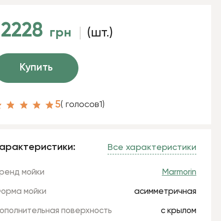
12228
грн
(шт.)
Купить
5
( голосов
1
)
арактеристики:
Все характеристики
ренд мойки
Marmorin
орма мойки
асимметричная
ополнительная поверхность
с крылом