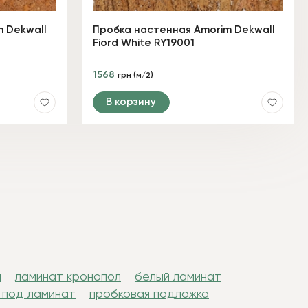
 Dekwall
Пробка настенная Amorim Dekwall
Fiord White RY19001
1568
грн (м/2)
В корзину
н
ламинат кронопол
белый ламинат
 под ламинат
пробковая подложка