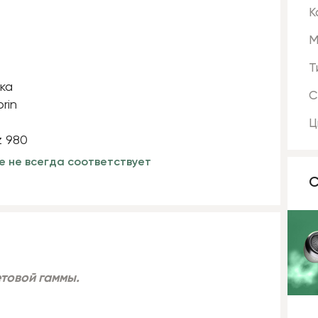
К
М
Т
С
Ц
е не всегда соответствует
С
етовой гаммы.