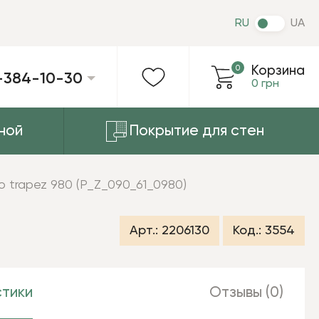
RU
UA
0
Корзина
-384-10-30
0 грн
ной
Покрытие для стен
o trapez 980 (P_Z_090_61_0980)
Арт.:
2206130
Код.:
3554
тики
Отзывы (0)