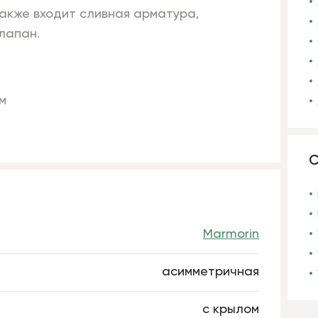
также входит сливная арматура,
лапан.
м
С
Marmorin
асимметричная
с крылом