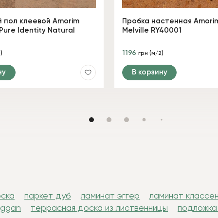
 пол клеевой Amorim
Пробка настенная Amorim
Pure Identity Natural
Melville RY40001
1196
)
грн (м/2)
ну
В корзину
оска
паркет дуб
ламинат эггер
ламинат классе
uggan
террасная доска из лиственницы
подложка