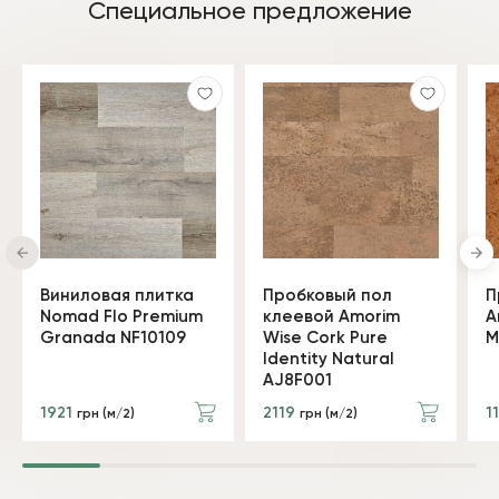
Специальное предложение
Виниловая плитка
Пробковый пол
П
Nomad Flo Premium
клеевой Amorim
A
Granada NF10109
Wise Cork Pure
M
Identity Natural
AJ8F001
1921
2119
1
грн (м/2)
грн (м/2)