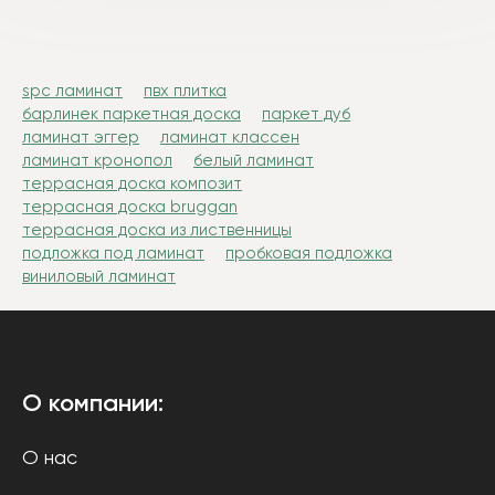
spc ламинат
пвх плитка
барлинек паркетная доска
паркет дуб
ламинат эггер
ламинат классен
ламинат кронопол
белый ламинат
террасная доска композит
террасная доска bruggan
террасная доска из лиственницы
подложка под ламинат
пробковая подложка
виниловый ламинат
О компании:
О нас