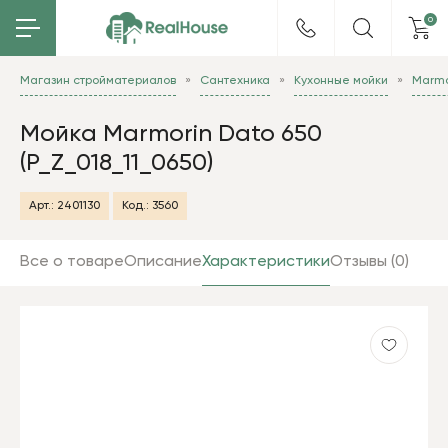
0
Магазин стройматериалов
Сантехника
Кухонные мойки
Marmo
Мойка Marmorin Dato 650
(P_Z_018_11_0650)
Арт.:
2401130
Код.:
3560
Все о товаре
Описание
Характеристики
Отзывы (0)