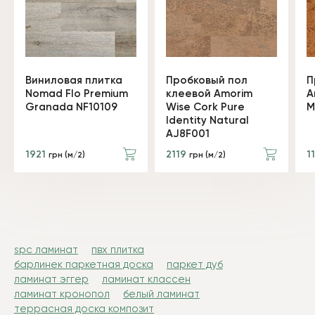
Виниловая плитка
Пробковый пол
П
Nomad Flo Premium
клеевой Amorim
A
Granada NF10109
Wise Cork Pure
M
Identity Natural
AJ8F001
1921
2119
1
грн (м/2)
грн (м/2)
spc ламинат
пвх плитка
барлинек паркетная доска
паркет дуб
ламинат эггер
ламинат классен
ламинат кронопол
белый ламинат
террасная доска композит