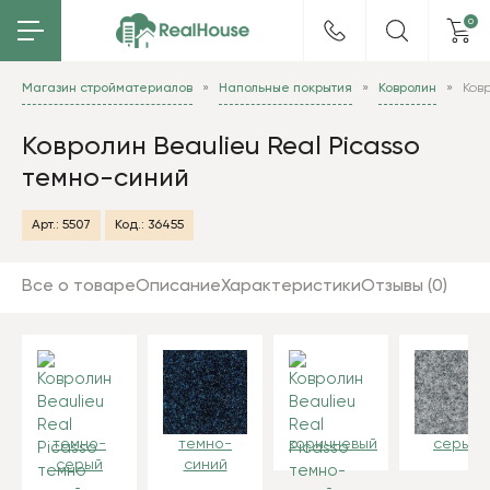
0
Магазин стройматериалов
Напольные покрытия
Ковролин
Ковр
Ковролин Beaulieu Real Picasso
темно-синий
Арт.:
5507
Код.:
36455
Все о товаре
Описание
Характеристики
Отзывы (0)
темно-
темно-
коричневый
серый
серый
синий