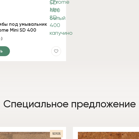
мбы под умывальник
ome Mini SD 400
.)
ь
Специальное предложение
50105