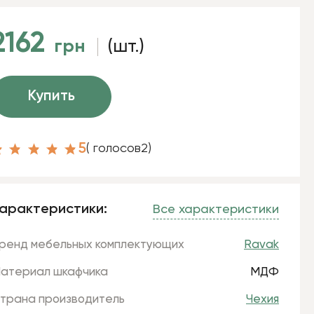
2162
грн
(шт.)
Купить
5
( голосов
2
)
арактеристики:
Все характеристики
ренд мебельных комплектующих
Ravak
атериал шкафчика
МДФ
трана производитель
Чехия