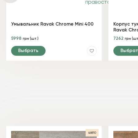
Умывальник Ravak Chrome Mini 400
Корпус ту
Ravak Chr
5998
7262
грн (шт.)
грн (шт
Выбрать
Выбрат
46810