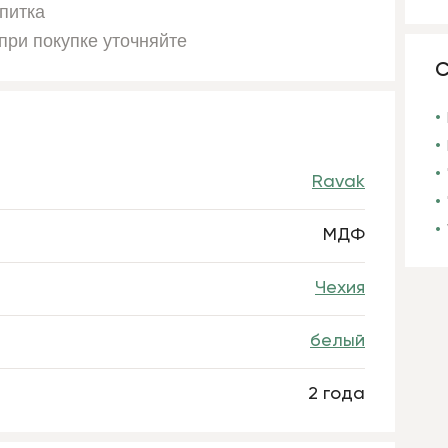
питка
при покупке уточняйте
С
Ravak
МДФ
Чехия
белый
2 года