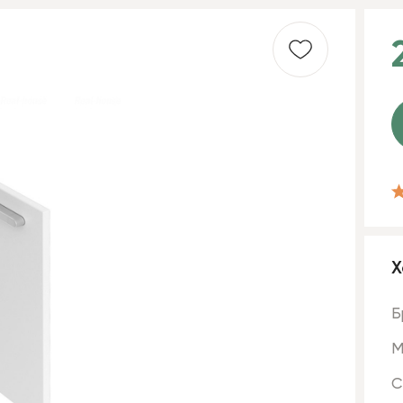
Х
Б
М
С