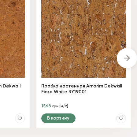
 Dekwall
Пробка настенная Amorim Dekwall
Fiord White RY19001
1568
грн (м/2)
В корзину