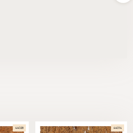
44028
44014