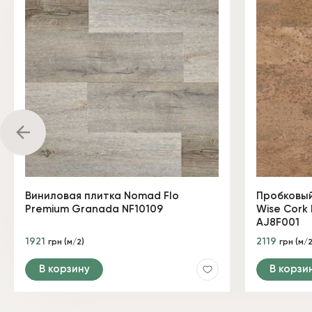
Виниловая плитка Nomad Flo
Пробковый
Premium Granada NF10109
Wise Cork 
AJ8F001
1921
2119
грн (м/2)
грн (м/2
В корзину
В корзи