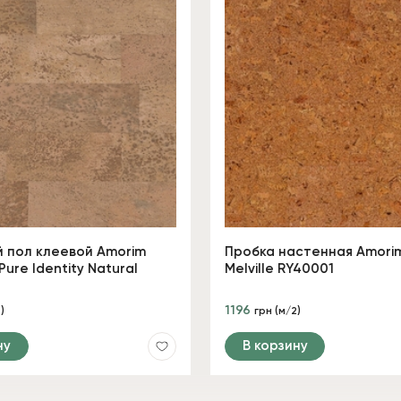
 пол клеевой Amorim
Пробка настенная Amorim
Pure Identity Natural
Melville RY40001
1196
)
грн (м/2)
ну
В корзину