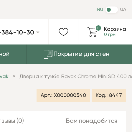
RU
UA
0
Корзина
-384-10-30
0 грн
ной
Покрытие для стен
vak
Дверца к тумбе Ravak Chrome Mini SD 400 л
Арт.:
X000000540
Код.:
8447
зывы (0)
Вам понадобится