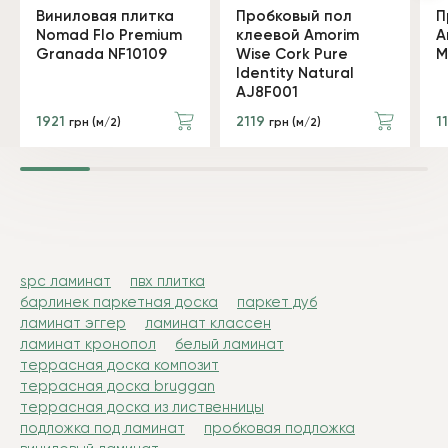
Виниловая плитка
Пробковый пол
П
Nomad Flo Premium
клеевой Amorim
A
Granada NF10109
Wise Cork Pure
M
Identity Natural
AJ8F001
1921
2119
1
грн (м/2)
грн (м/2)
spc ламинат
пвх плитка
барлинек паркетная доска
паркет дуб
ламинат эггер
ламинат классен
ламинат кронопол
белый ламинат
террасная доска композит
террасная доска bruggan
террасная доска из лиственницы
подложка под ламинат
пробковая подложка