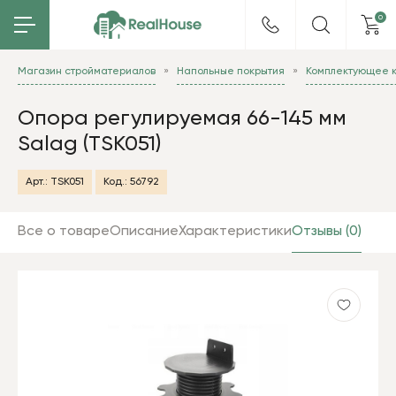
0
Магазин стройматериалов
Напольные покрытия
Комплектующее 
Опора регулируемая 66-145 мм
Salag (TSK051)
Арт.:
TSK051
Код.:
56792
Все о товаре
Описание
Характеристики
Отзывы (0)