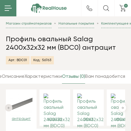
0
Магазин стройматериалов
Напольные покрытия
Комплектующее 
Профиль овальный Salag
2400х32х32 мм (BDC0) антрацит
Арт.:
BDC01
Код.:
56763
е
Описание
Характеристики
Отзывы (0)
Вам понадобится
антрацит
каштан
орех
черный