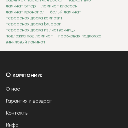
барлинек паркетная доска
паркет дуб
ламинат эггер
ламинат классен
ламинат кронопол
белый ламинат
террасная доска композит
террасная доска bruggan
террасная доска из лиственницы
подложка под ламинат
пробковая подложка
виниловый ламинат
О компании:
О нас
Гарантия и возврат
Контакты
Инфо