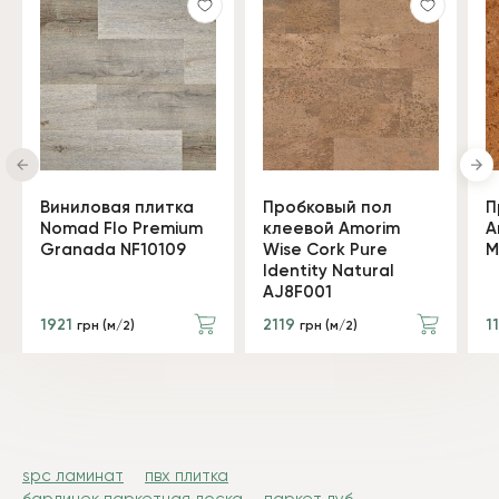
Виниловая плитка
Пробковый пол
П
Nomad Flo Premium
клеевой Amorim
A
Granada NF10109
Wise Cork Pure
M
Identity Natural
AJ8F001
1921
2119
1
грн (м/2)
грн (м/2)
spc ламинат
пвх плитка