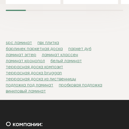
spc ламинат
пвх плитка
барлинек паркетная доска
паркет дуб
ламинат эггер
ламинат классен
ламинат кронопол
белый ламинат
террасная доска композит
террасная доска bruggan
террасная доска из лиственницы
подложка под ламинат
пробковая подложка
виниловый ламинат
О компании: