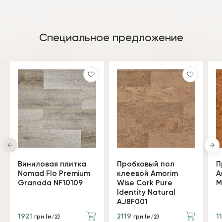
Специальное предложение
Виниловая плитка
Пробковый пол
П
Nomad Flo Premium
клеевой Amorim
A
Granada NF10109
Wise Cork Pure
M
Identity Natural
AJ8F001
1921
2119
1
грн (м/2)
грн (м/2)