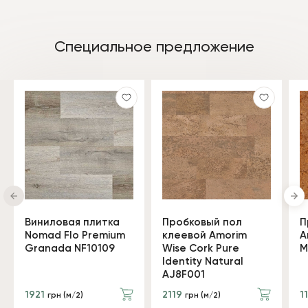
Специальное предложение
Виниловая плитка
Пробковый пол
П
Nomad Flo Premium
клеевой Amorim
A
Granada NF10109
Wise Cork Pure
M
Identity Natural
AJ8F001
1921
2119
1
грн (м/2)
грн (м/2)