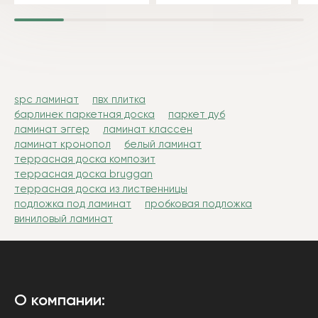
spc ламинат
пвх плитка
барлинек паркетная доска
паркет дуб
ламинат эггер
ламинат классен
ламинат кронопол
белый ламинат
террасная доска композит
террасная доска bruggan
террасная доска из лиственницы
подложка под ламинат
пробковая подложка
виниловый ламинат
О компании: