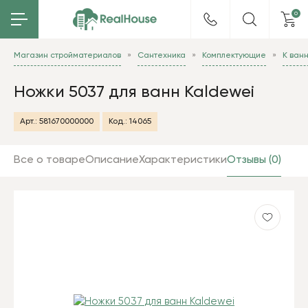
0
Магазин стройматериалов
Сантехника
Комплектующие
К ван
Ножки 5037 для ванн Kaldewei
Арт.:
581670000000
Код.:
14065
Все о товаре
Описание
Характеристики
Отзывы (0)