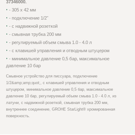
37346000.
-
305 х 42 мм
- п
одключение 1/2"
- с
надвижной розеткой
- с
мывная трубка 200 мм
- р
егулируемый объем смыва 1.0 - 4.0 л
- c
клавишей управления и отводным штуцером
- м
инимальное давление 0,5 бар, м
аксимальное
давление 10 бар
Смывное устройство для писсуара, подключение
1/2&amp;amp;quot;, с клавишей управления и отводным
штуцером, минимальное давление 0,5 бар, максимальное
давление 10 бар, регулируемый объем смыва 1.0 - 4.0 л, из
латуни, с надвижной розеткой, смывная трубка 200 мм,
внутреннее соединение, GROHE StarLight® хромированная
поверхность.