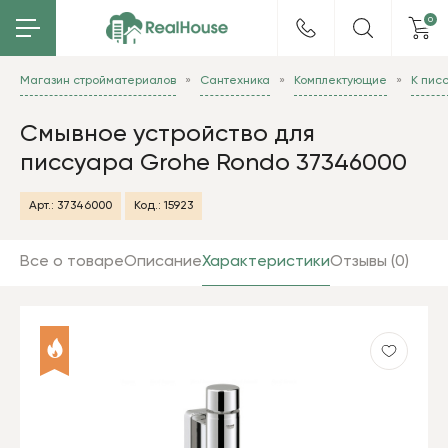
0
Магазин стройматериалов
Сантехника
Комплектующие
К пис
Смывное устройство для
писсуара Grohe Rondo 37346000
Арт.:
37346000
Код.:
15923
Все о товаре
Описание
Характеристики
Отзывы (0)