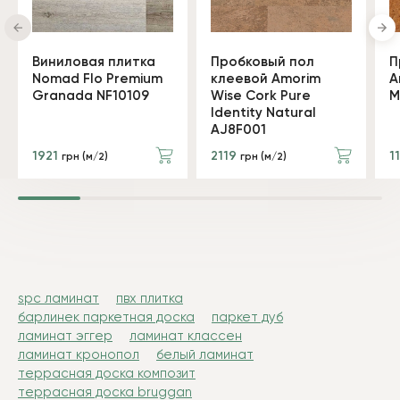
Виниловая плитка
Пробковый пол
П
Nomad Flo Premium
клеевой Amorim
A
Granada NF10109
Wise Cork Pure
M
Identity Natural
AJ8F001
1921
2119
1
грн (м/2)
грн (м/2)
spc ламинат
пвх плитка
барлинек паркетная доска
паркет дуб
ламинат эггер
ламинат классен
ламинат кронопол
белый ламинат
террасная доска композит
террасная доска bruggan