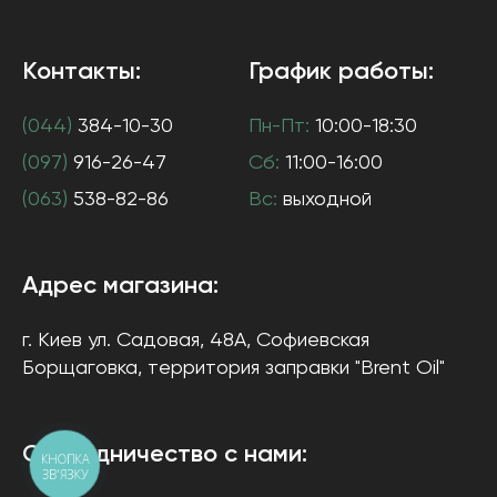
Контакты:
График работы:
(044)
384-10-30
Пн-Пт:
10:00-18:30
(097)
916-26-47
Сб:
11:00-16:00
(063)
538-82-86
Вс:
выходной
Адрес магазина:
г. Киев
ул. Садовая, 48А, Софиевская
Борщаговка
, территория заправки "Brent Oil"
Сотрудничество с нами:
КНОПКА
ЗВ'ЯЗКУ