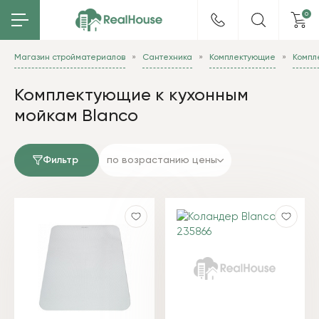
0
Магазин стройматериалов
Сантехника
Комплектующие
Компл
Комплектующие к кухонным
мойкам Blanco
Фильтр
по возрастанию цены