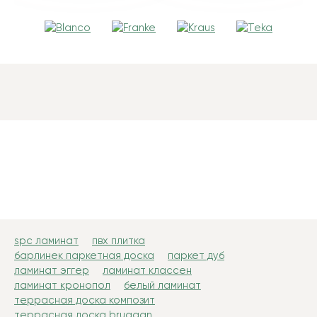
spc ламинат
пвх плитка
барлинек паркетная доска
паркет дуб
ламинат эггер
ламинат классен
ламинат кронопол
белый ламинат
террасная доска композит
террасная доска bruggan